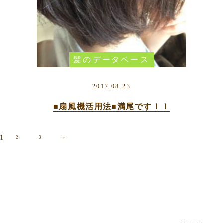
髪のデータベース
2017.08.23
■扇風機活用法■満尾です！！
1
2
3
»