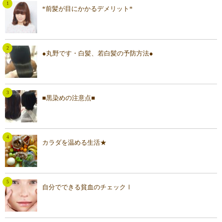
*前髪が目にかかるデメリット*
●丸野です・白髪、若白髪の予防方法●
■黒染めの注意点■
カラダを温める生活★
自分でできる貧血のチェックⅠ