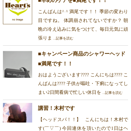
■早めのケアを■満尾です！！
こんばんは^ ^ 満尾です！！ 季節の変わり
目ですね。 体調崩されてないですか？ 朝
晩の冷え込みに気をつけて、毎日元気に頑
張りま
...記事を読む
■キャンペーン商品のシャワーヘッド
■満尾です！！
おはようございます???? こんにちは???? こ
んばんは???? 子供が嘔吐・下痢になってし
まい2日間看病で忙しい休日を
...記事を読む
講習！木村です
【ヘッドスパ！！】 こんにちは！木村で
す(￣▽￣) 今回連休を頂いたので1日はヘ