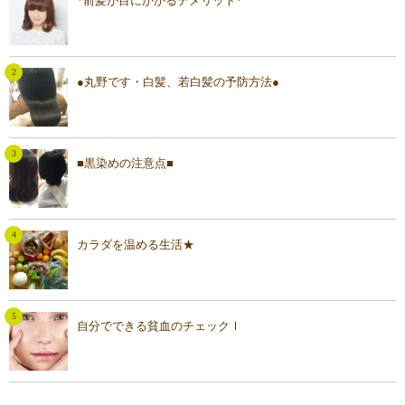
*前髪が目にかかるデメリット*
●丸野です・白髪、若白髪の予防方法●
■黒染めの注意点■
カラダを温める生活★
自分でできる貧血のチェックⅠ