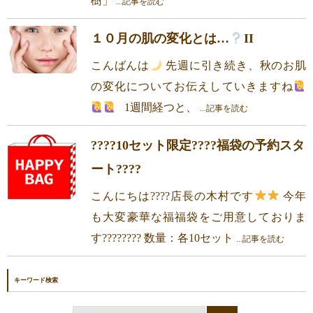
樹」
...記事を読む
１０月の肌の変化とは…
II
こんばんは
先週に引き続き、秋のお肌
の変化についてお伝えしていきますね
1週間経つと、
...記事を読む
????10セット限定????福袋の予約スタ
ート????
こんにちは????店長の木村です
今年
も大変豪華な福福袋をご用意しておりま
す???????? 数量：各10セット
...記事を読む
キーワード検索