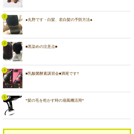
●丸野です・白髪、若白髪の予防方法●
■黒染めの注意点■
■乳酸菌酵素講習会■満尾です‼︎
*髪の毛を乾かす時の扇風機活用*