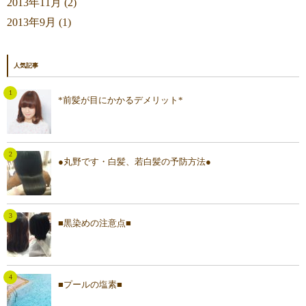
2013年11月 (2)
2013年9月 (1)
人気記事
*前髪が目にかかるデメリット*
●丸野です・白髪、若白髪の予防方法●
■黒染めの注意点■
■プールの塩素■