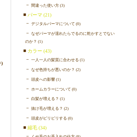
間違った使い方 (3)
パーマ (21)
デジタルパーマについて (0)
なぜパーマが濡れたらでるのに乾かすとでない
のか？ (1)
カラー (43)
一人一人の髪質に合わせる (1)
)
なぜ色持ちが悪いのか？ (2)
頭皮への影響 (1)
ホームカラーについて (0)
白髪が増える？ (1)
抜け毛が増える？ (2)
頭皮がピリピリする (0)
縮毛 (34)
くせ毛のお手入れの仕方 (8)