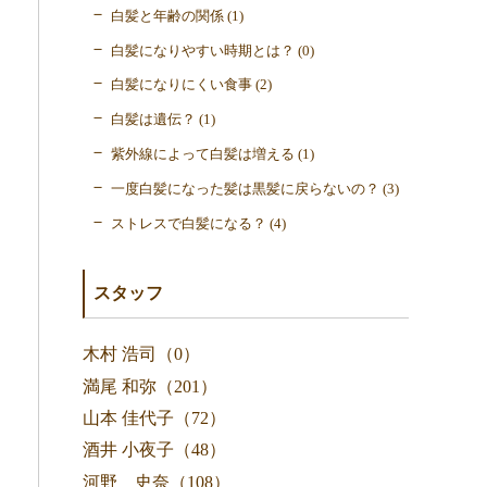
白髪と年齢の関係 (1)
白髪になりやすい時期とは？ (0)
白髪になりにくい食事 (2)
白髪は遺伝？ (1)
紫外線によって白髪は増える (1)
一度白髪になった髪は黒髪に戻らないの？ (3)
ストレスで白髪になる？ (4)
スタッフ
木村 浩司（0）
満尾 和弥（201）
山本 佳代子（72）
酒井 小夜子（48）
河野 史奈（108）