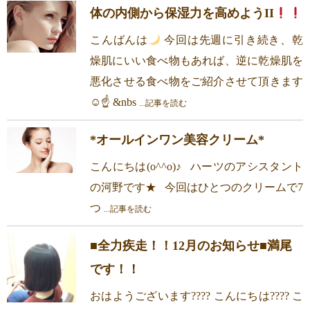
体の内側から保湿力を高めようII
こんばんは
今回は先週に引き続き、乾
燥肌にいい食べ物もあれば、逆に乾燥肌を
悪化させる食べ物をご紹介させて頂きます
☺☝ &nbs
...記事を読む
*オールインワン美容クリーム*
こんにちは(o^^o)♪ ハーツのアシスタント
の河野です★ 今回はひとつのクリームで7
つ
...記事を読む
■全力疾走！！12月のお知らせ■満尾
です！！
おはようございます???? こんにちは???? こ