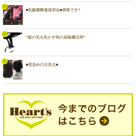
■乳酸菌酵素講習会■満尾です‼︎
*髪の毛を乾かす時の扇風機活用*
■黒染めの注意点■