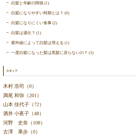
白髪と年齢の関係 (1)
白髪になりやすい時期とは？ (0)
白髪になりにくい食事 (2)
白髪は遺伝？ (1)
紫外線によって白髪は増える (1)
一度白髪になった髪は黒髪に戻らないの？ (3)
スタッフ
木村 浩司（0）
満尾 和弥（201）
山本 佳代子（72）
酒井 小夜子（48）
河野 史奈（108）
古澤 果歩（0）