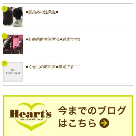
■黒染めの注意点■
■乳酸菌酵素講習会■満尾です‼︎
■くせ毛の教科書■満尾です！！