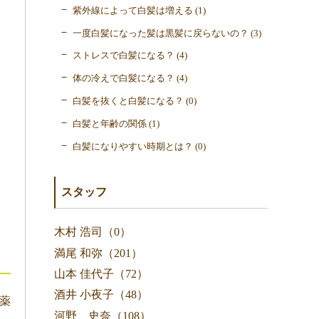
紫外線によって白髪は増える (1)
一度白髪になった髪は黒髪に戻らないの？ (3)
ストレスで白髪になる？ (4)
体の冷えで白髪になる？ (4)
白髪を抜くと白髪になる？ (0)
白髪と年齢の関係 (1)
白髪になりやすい時期とは？ (0)
スタッフ
木村 浩司（0）
満尾 和弥（201）
山本 佳代子（72）
酒井 小夜子（48）
薬
河野 史奈（108）