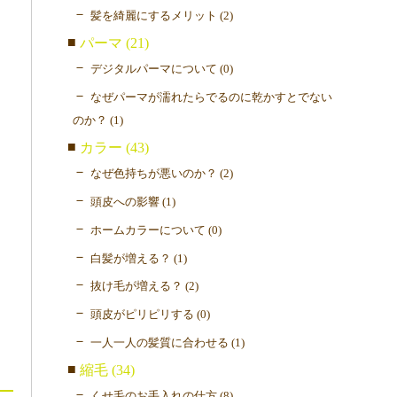
髪を綺麗にするメリット (2)
パーマ (21)
デジタルパーマについて (0)
なぜパーマが濡れたらでるのに乾かすとでない
のか？ (1)
カラー (43)
なぜ色持ちが悪いのか？ (2)
頭皮への影響 (1)
ホームカラーについて (0)
白髪が増える？ (1)
抜け毛が増える？ (2)
頭皮がピリピリする (0)
一人一人の髪質に合わせる (1)
縮毛 (34)
くせ毛のお手入れの仕方 (8)