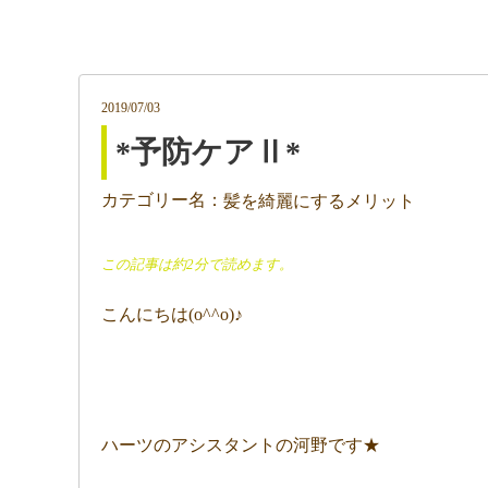
2019/07/03
*予防ケアⅡ*
カテゴリー名：
髪を綺麗にするメリット
この記事は約2分で読めます。
こんにちは(o^^o)♪
ハーツのアシスタントの河野です★