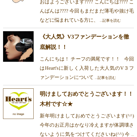
おはようございます???? こんにちは???? こ
んばんは???? 今回もまだまだ薄毛や抜け毛
などに悩まれている方に、
...記事を読む
《大人気》V3ファンデーションを徹
底解説！！
こんにちは！ チーフの満尾です！！ 今回
はHeart'sに新しく入荷した大人気のV３フ
ァンデーションについて
...記事を読む
明けましておめでとうございます！！
木村です☆★
新年明けましておめでとうございます(^^)
今年のお正月はかなり冷えますが体調壊さ
ないように気をつけてくださいね(^^) 今
...