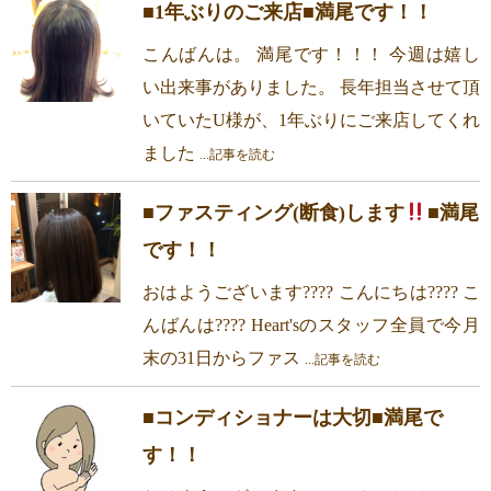
■1年ぶりのご来店■満尾です！！
こんばんは。 満尾です！！！ 今週は嬉し
い出来事がありました。 長年担当させて頂
いていたU様が、1年ぶりにご来店してくれ
ました
...記事を読む
■ファスティング(断食)します
■満尾
です！！
おはようございます???? こんにちは???? こ
んばんは???? Heart'sのスタッフ全員で今月
末の31日からファス
...記事を読む
■コンディショナーは大切■満尾で
す！！