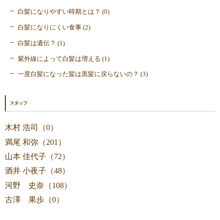
白髪になりやすい時期とは？ (0)
白髪になりにくい食事 (2)
白髪は遺伝？ (1)
紫外線によって白髪は増える (1)
一度白髪になった髪は黒髪に戻らないの？ (3)
スタッフ
木村 浩司（0）
満尾 和弥（201）
山本 佳代子（72）
酒井 小夜子（48）
河野 史奈（108）
古澤 果歩（0）