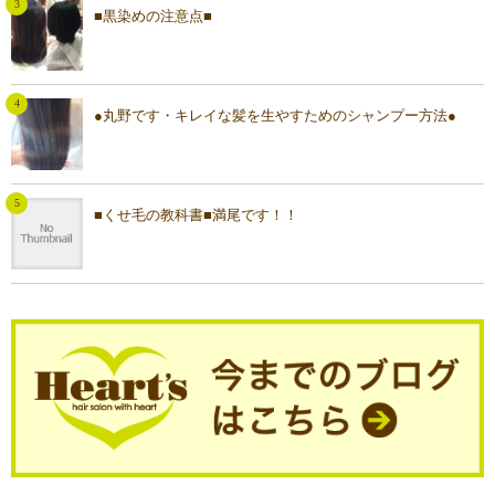
■黒染めの注意点■
●丸野です・キレイな髪を生やすためのシャンプー方法●
■くせ毛の教科書■満尾です！！