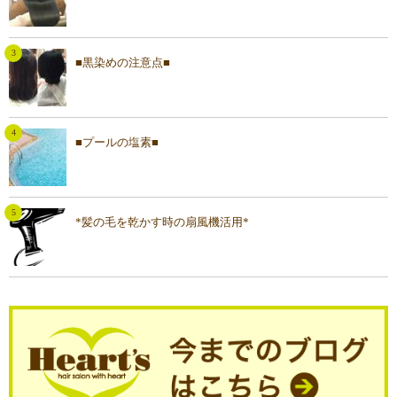
■黒染めの注意点■
■プールの塩素■
*髪の毛を乾かす時の扇風機活用*