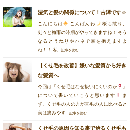
湿気と髪の関係について！古澤です☺
こんにちは
こんばんわ
桜も散り、
刻々と梅雨の時期がやってきますね！ そう
なるとうねりやハネで頭を抱えますよ
ね！！ 私
...記事を読む
【くせ毛を改善】嫌いな髪質から好き
な髪質へ
今回は「くせ毛はなぜ扱いにくいのか
」
について書いていこうと思います
ま
ず、くせ毛の人の方が直毛の人に比べると
実は痛みやす
...記事を読む
くせ毛の原因を知る事で治るくせ毛も