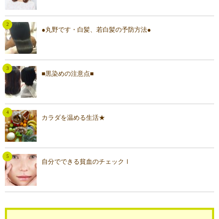
●丸野です・白髪、若白髪の予防方法●
■黒染めの注意点■
カラダを温める生活★
自分でできる貧血のチェックⅠ